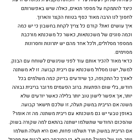
כיצד להתמקח על מספר תנאים, כאלה שיש באפשרותם
לחסוך לנו הרבה מאוד כסף בטווח הקצר והארוך.
איך עושים זאת? קודם כל צריך לקחת בחשבון כי יש כמה
וכמה סוגים של משכנתאות, כאשר כל משכנתא מורכבת
ממספר מסלולים, ולכל אחד מהם יש יתרונות וחסרונות
מסוימים.
כדאי מאוד להכיר אותם עוד לפני שניגשים לשוחח עם הבנק.
למשל, ישנו מסלול משכנתא עם ריבית קבועה. זו לא משתנה
לאורך כל התקופה, כך שיודעים בדיוק כמה משלמים בכל
חודש, בלי שום הפתעות. ברוב הפעמים מדובר בריבית גבוהה
יותר, אך אפשר לישון טוב יותר בלילה כאשר יודעים שלא
משנה אם הריבית במשק תעלה, זו שלכם תישאר קבועה.
באופן טבעי יש גם משכנתא עם ריבית משתנה. מה זה אומר?
שהסכום החודשי שתשלמו ישתנה בהתאם למה שקורה בשוק.
אם הריבית במשק תרד תשלמו פחות, ואם היא תעלה תשלמו
יותר. סוג של הימור? ממש לא, כי החוכמה היא לבנות את תמהיל