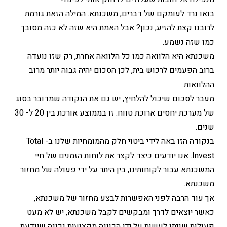
בואו נרד לעומקם של דברים, משכנתא. המילה הזאת גורמת
לרובנו קצת להזיע, נכון? אבל האמת היא שזה לא כזה מסובך
כמו שזה נשמע.
משכנתא היא הלוואה כמו כל הלוואה אחרת, רק שזו נועדה
ברוב הפעמים לרכוש בית, לכן הסכום יהיה גבוה יותר מרוב
ההלוואות.
מעבר לסכום שיכול להלחיץ, יש גם את הנקודה שמדובר בסוג
של מערכת יחסים ארוכת טווח. זו בממוצע אורכת בין 20 ל- 30
שנים.
בנקודה הזו באה לידי ביטוי חלק מהמומחיות שלנו ב- Total
Invest. אנו יודעים כיצד לקצר את לוחות הזמנים של חיי
המשכנתא עבור לקוחותינו, בין היתר על ידי פעולה של מחזור
משכנתא.
אך עוד הרבה לפני האפשרות לבצע מחזור של משכנתא,
כאשר יוצאים לדרך ומבקשים לקבל משכנתא, יש לא מעט
פעולות שניתן לעשות על ידי הכוונה מקצועית נכונה שיודעת