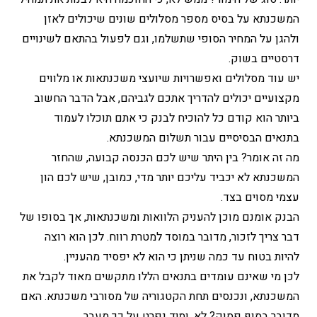
המשכנתא על בסיס מספר מסלולים שונים שיכולים לאזן
ולהגן על המחיר הסופי שתשלמו, וגם לפעול בהתאם לשינויים
דרסטיים בשוק.
יש עוד מסלולים ואפשרויות שיועצי משכנתאות או מלווים
מקצועיים יכולים להדריך אתכם לגביהם, אבל הדבר החשוב
ביותר הוא קודם כל להוכיח לבנק כי אתם תוכלו לעמוד
בתנאים הבסיסיים עבור תשלום המשכנתא.
מה זה אומר? בין היתר שיש לכם הכנסה קבועה, שהחזר
המשכנתא לא יכביד עליכם יותר מדי, כמובן, שיש לכם הון
עצמי מסוים בצד.
הבנק אומנם מוכן להעניק הלוואות ומשכנתאות, אך בסופו של
דבר צריך לזכור, מדובר במוסד למטרת רווח. לכן הוא רוצה
להיות בטוח עד כמה שניתן כי הוא לא יפסיד מהעניין.
לכן מי שאינם עומדים בתנאים הללו מתקשים מאוד לקבל את
המשכנתא, ונכנסים תחת הקטגוריה של מסורבי משכנתא. האם
מדובר בסוף פסוק? לא, ומיד נפרט על כך מעבר.