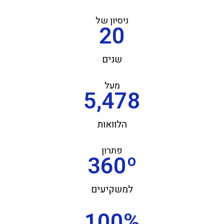
ניסיון של
20
שנים
מעל
5,478
הלוואות
פתרון
360
º
למשקיעים
100
%