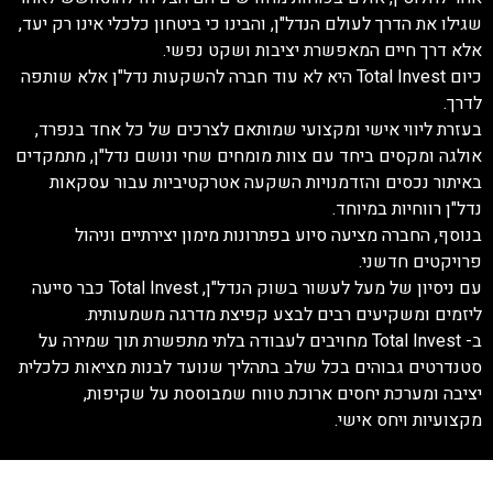
שגילו את הדרך לעולם הנדל"ן, והבינו כי ביטחון כלכלי אינו רק יעד,
אלא דרך חיים המאפשרת יציבות ושקט נפשי.
כיום Total Invest היא לא עוד חברה להשקעות נדל"ן אלא שותפה
לדרך.
בעזרת ליווי אישי ומקצועי שמותאם לצרכים של כל אחד בנפרד,
אולגה ומקסים ביחד עם צוות מומחים שחי ונושם נדל"ן, מתמקדים
באיתור נכסים והזדמנויות השקעה אטרקטיביות עבור עסקאות
נדל"ן רווחיות במיוחד.
בנוסף, החברה מציעה סיוע בפתרונות מימון יצירתיים וניהול
פרויקטים חדשני.
עם ניסיון של מעל לעשור בשוק הנדל"ן, Total Invest כבר סייעה
ליזמים ומשקיעים רבים לבצע קפיצת מדרגה משמעותית.
ב- Total Invest מחויבים לעבודה בלתי מתפשרת תוך שמירה על
סטנדרטים גבוהים בכל שלב בתהליך שנועד לבנות מציאות כלכלית
יציבה ומערכת יחסים ארוכת טווח שמבוססת על שקיפות,
מקצועיות ויחס אישי.