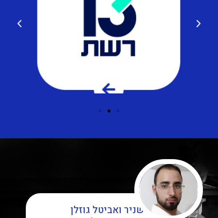
שניר ואביטל גוזלן